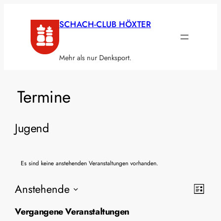
SCHACH-CLUB HÖXTER
Mehr als nur Denksport.
Termine
Jugend
Es sind keine anstehenden Veranstaltungen vorhanden.
Ansic
Vera
Anstehende
Liste
Ansi
Navig
Datum
Vergangene Veranstaltungen
Navi
wählen.